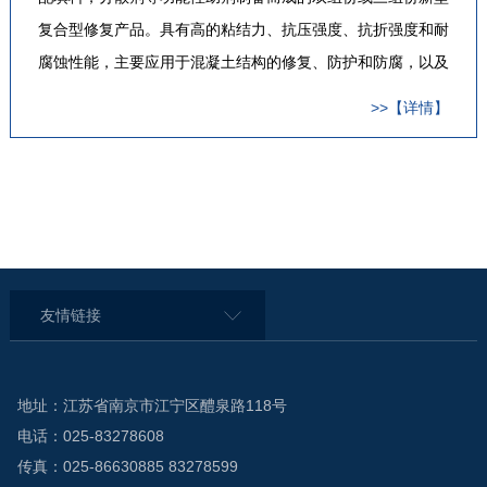
复合型修复产品。具有高的粘结力、抗压强度、抗折强度和耐
腐蚀性能，主要应用于混凝土结构的修复、防护和防腐，以及
水电泄洪洞等特殊部位的抗冲磨防护领域。产品主要包括：
>>【详情】
SP100环氧胶泥，SP101环氧砂浆，SP201聚合物修补加固砂
浆，FS(Ⅱ)聚合…
友情链接
地址：江苏省南京市江宁区醴泉路118号
电话：025-83278608
传真：025-86630885 83278599