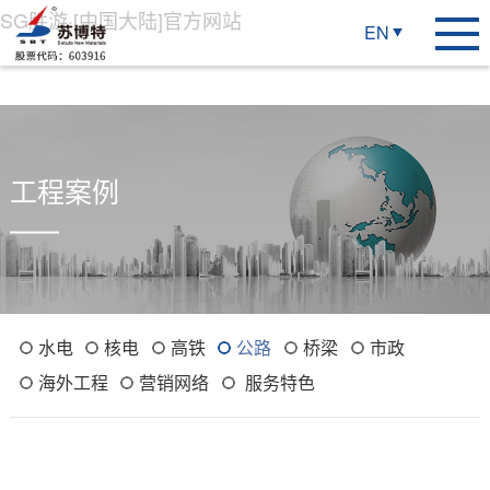
SG胜游·[中国大陆]官方网站
EN
工程案例
水电
核电
高铁
公路
桥梁
市政
海外工程
营销网络
服务特色